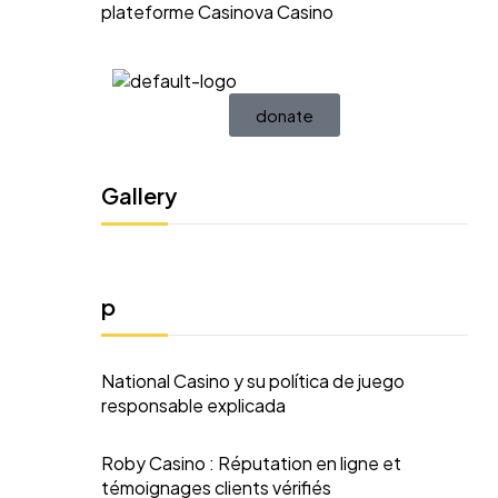
plateforme Casinova Casino
donate
Gallery
p
National Casino y su política de juego
responsable explicada
Roby Casino : Réputation en ligne et
témoignages clients vérifiés