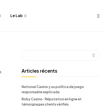
Le Lab
Articles récents
a,
National Casino y su política de juego
responsable explicada
Roby Casino : Réputation en ligne et
témoignages clients vérifiés