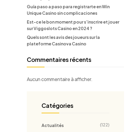
Guía paso a paso para registrarte en Win
Unique Casino sin complicaciones
Est-ce le bon moment pour s’inscrire et jouer
sur Viggoslots Casino en 2024 ?
Quels sont les avis des joueurs sur la
plateforme Casinova Casino
Commentaires récents
Aucun commentaire à afficher.
Catégories
(122)
Actualités