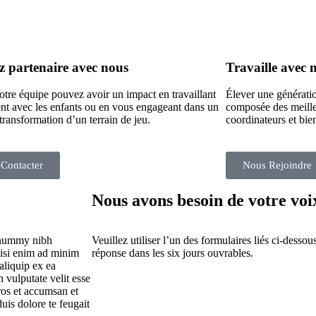
L’incubateur
Le Lab
z partenaire avec nous
Travaille avec 
otre équipe pouvez avoir un impact en travaillant
Élever une génératio
nt avec les enfants ou en vous engageant dans un
composée des meilleu
 transformation d’un terrain de jeu.
coordinateurs et bie
Contacter
Nous Rejoindre
Nous avons besoin de votre voix
nonummy nibh
Veuillez utiliser l’un des formulaires liés ci-dess
wisi enim ad minim
réponse dans les six jours ouvrables.
 aliquip ex ea
n vulputate velit esse
eros et accumsan et
uis dolore te feugait