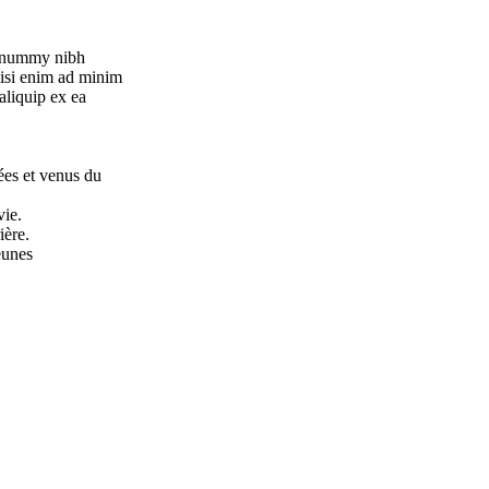
 nonummy nibh
wisi enim ad minim
 aliquip ex ea
ées et venus du
vie.
ière.
eunes