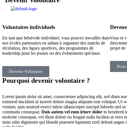
Devenir volontaire
A propos
L’association
Volontaires individuels
Devene
En tant que bénévole individuel, vous pouvez travailler dans
Vous et v
nos écoles partenaires en aidant à organiser des matchs de
directeme
récréation, des ligues sportives, des programmes de
projet de
leadership pour les jeunes ou des événements spéciaux.
Nous 
Devenir Volontaire
Pourquoi devenir volontaire ?
Lorem ipsum dolor sit amet, consectetuer adipiscing elit, sed diam 
euismod tincidunt ut laoreet dolore magna aliquam erat volutpat. Ut 
veniam, quis nostrud exerci tation ullamcorper suscipit lobortis nisl ut
commodo consequat.
Duis autem vel eum iriure dolor
in hendrerit i
molestie consequat, vel illum dolore eu feugiat nulla facilisis at vero 
iusto odio dignissim qui blandit praesent luptatum zzril delenit augue d