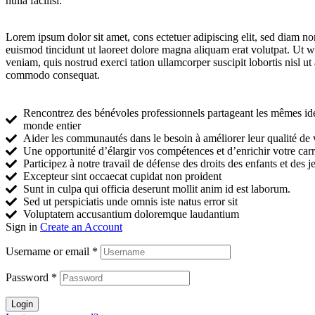
nulla facilisi.
Lorem ipsum dolor sit amet, cons ectetuer adipiscing elit, sed diam
euismod tincidunt ut laoreet dolore magna aliquam erat volutpat. Ut 
veniam, quis nostrud exerci tation ullamcorper suscipit lobortis nisl ut
commodo consequat.
Rencontrez des bénévoles professionnels partageant les mêmes id
monde entier
Aider les communautés dans le besoin à améliorer leur qualité de 
Une opportunité d’élargir vos compétences et d’enrichir votre carr
Participez à notre travail de défense des droits des enfants et des j
Excepteur sint occaecat cupidat non proident
Sunt in culpa qui officia deserunt mollit anim id est laborum.
Sed ut perspiciatis unde omnis iste natus error sit
Voluptatem accusantium doloremque laudantium
Sign in
Create an Account
Username or email
*
Password
*
Login