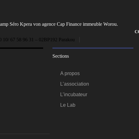
Camp Séro Kpera von agence Cap Finance immeuble Worou.
C
0 10/ 67 58 96 31 – 02BP192 Parakou
Sections
A propos
L’association
L’incubateur
Le Lab