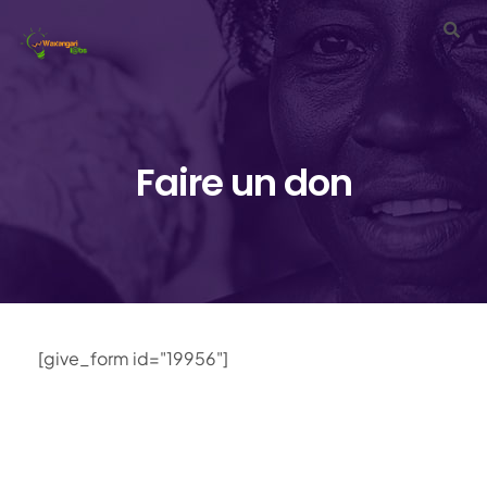
WE NEED YOUR HELP.
Faire un don
[give_form id="19956"]