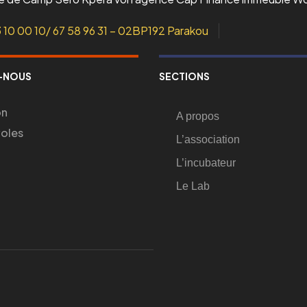
3 10 00 10/ 67 58 96 31 – 02BP192 Parakou
-NOUS
SECTIONS
on
A propos
voles
L’association
L’incubateur
Le Lab