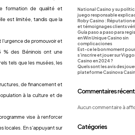
ne formation de qualité et
National Casino y su políti
juego responsable explica
le est limitée, tandis que la
Roby Casino : Réputation e
et témoignages clients véri
Guía paso a paso para regi
en Win Unique Casino sin
t l'urgence de promouvoir et
complicaciones
Est-ce le bon moment pou
25 % des Béninois ont une
s’inscrire et jouer sur Vigg
Casino en 2024 ?
els tels que les musées, les
Quels sont les avis des joueu
plateforme Casinova Casi
structures, de financement et
Commentaires récent
population à la culture et de
Aucun commentaire à affi
 programme vise à renforcer
Catégories
les locales. En s'appuyant sur