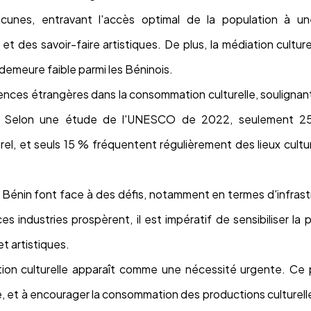
lacunes, entravant l'accès optimal de la population à u
t des savoir-faire artistiques. De plus, la médiation culturel
demeure faible parmi les Béninois.
ences étrangères dans la consommation culturelle, soulignan
ales. Selon une étude de l'UNESCO de 2022, seulement 
el, et seuls 15 % fréquentent régulièrement des lieux cultur
s au Bénin font face à des défis, notamment en termes d'infra
ces industries prospèrent, il est impératif de sensibiliser la 
t artistiques.
tion culturelle apparaît comme une nécessité urgente. Ce
elle, et à encourager la consommation des productions culturel