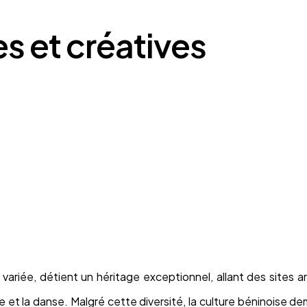
L’incubateur
Le Lab
es et créatives
e variée, détient un héritage exceptionnel, allant des sites 
ue et la danse. Malgré cette diversité, la culture béninoise 