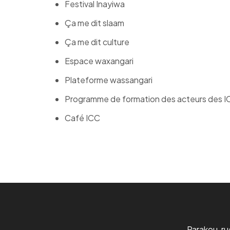
Festival Inayiwa
Ça me dit slaam
Ça me dit culture
Espace waxangari
Plateforme wassangari
Programme de formation des acteurs des I
Café ICC
Parakou, r