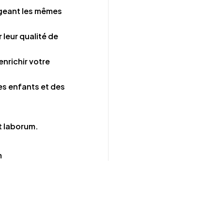
geant les mêmes
 leur qualité de
nrichir votre
des enfants et des
st laborum.
m