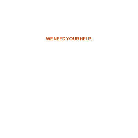
L’incubateur
Le Lab
WE NEED YOUR HELP.
Devenir point focal