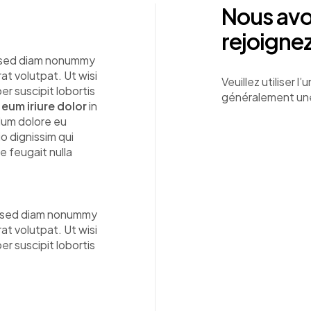
Nous avo
rejoigne
t, sed diam nonummy
at volutpat. Ut wisi
Veuillez utiliser 
er suscipit lobortis
généralement une 
 eum iriure dolor
in
llum dolore eu
io dignissim qui
e feugait nulla
t, sed diam nonummy
at volutpat. Ut wisi
er suscipit lobortis