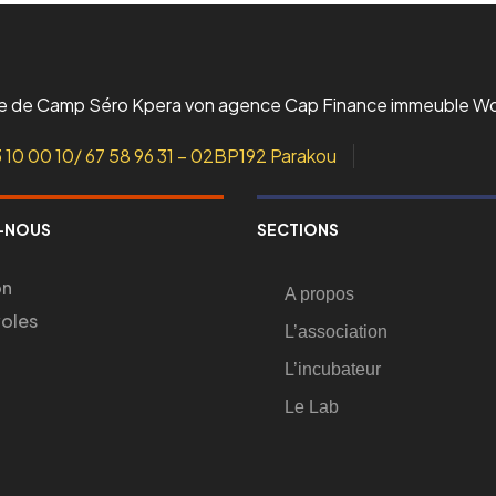
ue de Camp Séro Kpera von agence Cap Finance immeuble W
3 10 00 10/ 67 58 96 31 – 02BP192 Parakou
-NOUS
SECTIONS
on
A propos
voles
L’association
L’incubateur
Le Lab