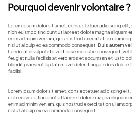
Pourquoi devenir volontaire ?
Lorem ipsum dolor sit amet, consectetuer adipiscing eli
nibh euismod tincidunt ut laoreet dolore magna aliquam er
enim ad minim veniam, quis nostrud exerci tation ullamcorp
nisl ut aliquip ex ea commodo consequat.
Duis autem vel
hendrerit in vulputate velit esse molestie consequat, vel i
feugiat nulla facilisis at vero eros et accumsan et iusto od
blandit praesent luptatum zzril delenit augue duis dolore t
facilisi.
Lorem ipsum dolor sit amet, cons ectetuer adipiscing eli
nibh euismod tincidunt ut laoreet dolore magna aliquam er
enim ad minim veniam, quis nostrud exerci tation ullamcorp
nisl ut aliquip ex ea commodo consequat.