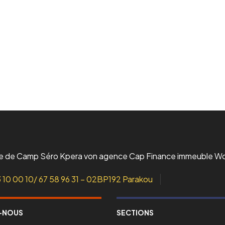
L’incubateur
Le Lab
ue de Camp Séro Kpera von agence Cap Finance immeuble W
3 10 00 10/ 67 58 96 31 – 02BP192 Parakou
-NOUS
SECTIONS