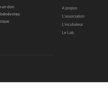
e un don
A propos
 bénévoles
L’association
tique
L’incubateur
Le Lab