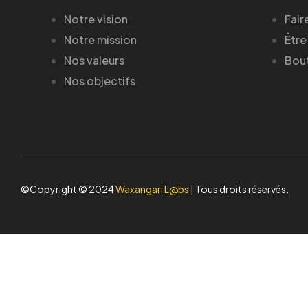
Notre vision
Fair
Notre mission
Être
Nos valeurs
Bou
Nos objectifs
©Copyright © 2024
Waxangari L@bs
| Tous droits réservés.