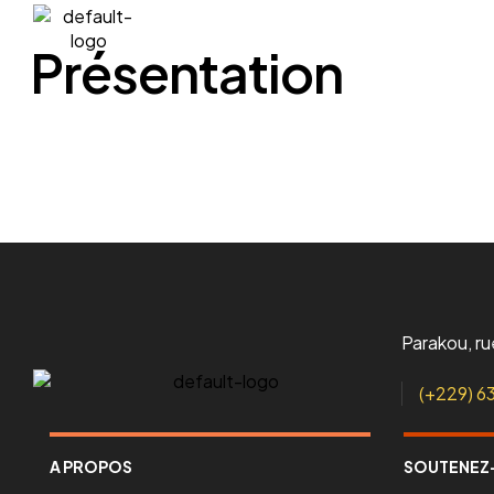
A propos
L’association
Présentation
Parakou, r
(+229) 6
A PROPOS
SOUTENEZ