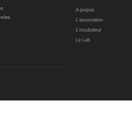
on
A propos
voles
L’association
L’incubateur
Le Lab