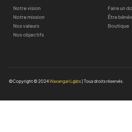
Notre vision
Faire un d
Notre mission
Être béné
Nos valeurs
Boutique
Nos objectifs
©Copyright © 2024
Waxangari L@bs
| Tous droits réservés.