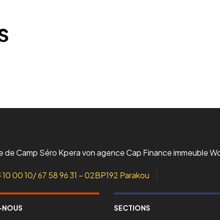
L’incubateur
Le Lab
s
ue de Camp Séro Kpera von agence Cap Finance immeuble W
3 10 00 10/ 67 58 96 31 – 02BP192 Parakou
-NOUS
SECTIONS