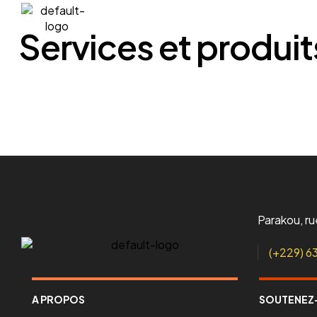
A propos
L’association
Services et produit
Parakou, r
(+229) 6
A PROPOS
SOUTENEZ