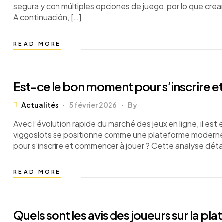
segura y con múltiples opciones de juego, por lo que crea
A continuación, […]
READ MORE
Est-ce le bon moment pour s’inscrire et
Actualités
5 février 2026
By
Avec l’évolution rapide du marché des jeux en ligne, il est e
viggoslots se positionne comme une plateforme moderne
pour s’inscrire et commencer à jouer ? Cette analyse déta
READ MORE
Quels sont les avis des joueurs sur la p