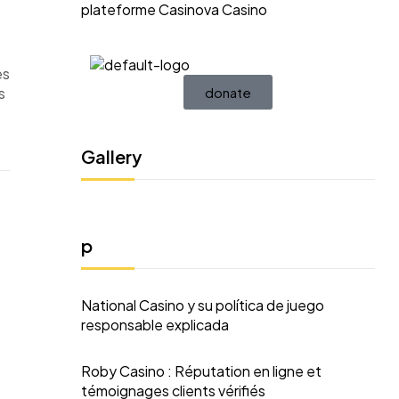
plateforme Casinova Casino
ès
s
donate
Gallery
p
National Casino y su política de juego
responsable explicada
Roby Casino : Réputation en ligne et
témoignages clients vérifiés