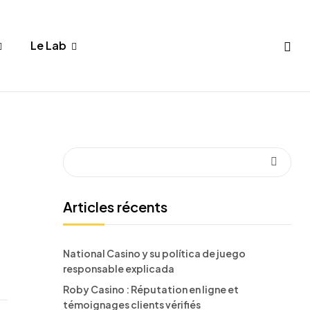
Le Lab
Articles récents
National Casino y su política de juego
responsable explicada
Roby Casino : Réputation en ligne et
témoignages clients vérifiés