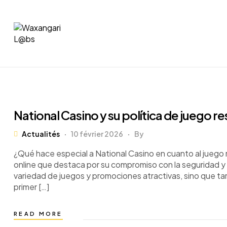
Waxangari
L@bs
National Casino y su política de juego 
Actualités
10 février 2026
By
¿Qué hace especial a National Casino en cuanto al juego
online que destaca por su compromiso con la seguridad y 
variedad de juegos y promociones atractivas, sino que 
primer […]
READ MORE