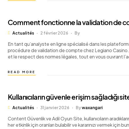
Comment fonctionne la validation de 
Actualités
2 février 2026
By
En tant qu’analyste en ligne spécialisé dans les plateforme
procédure de validation de compte chez Legiano Casino. C
et le respect des normes légales, tout en vous ouvrant l’
READ MORE
Kullanıcıların güvenle erişim sağladığı si
Actualités
31 janvier 2026
By
waxangari
Content Güvenlik ve Adil Oyun Site, kullanıcıların aradıkların
her etkinlik için oranları bulabilir ve kararınızı vermek için bu