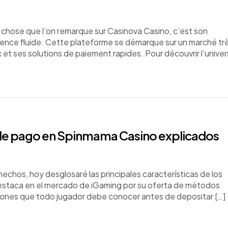
 chose que l’on remarque sur Casinova Casino, c’est son
rience fluide. Cette plateforme se démarque sur un marché tr
et ses solutions de paiement rapides. Pour découvrir l’univer
s de pago en Spinmama Casino explicados
echos, hoy desglosaré las principales características de los
staca en el mercado de iGaming por su oferta de métodos
aciones que todo jugador debe conocer antes de depositar […]