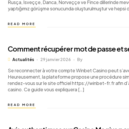
Rusça, İsveççe, Danca, Norveççe ve Fince dillerinde mevcu
yaptığımız görüşme sonucunda oluşturulmuştur ve hepsi doğ
READ MORE
Comment récupérer mot de passe et se
Actualités
29 janvier 2026
By
Se reconnecter à votre compte Winbet Casino peut s’avér
Heureusement, la plateforme propose une procédure sim
rendez-vous sur le site officiel https://winbet-fr.fr afin 
casino. Ce guide vous expliquera […]
READ MORE