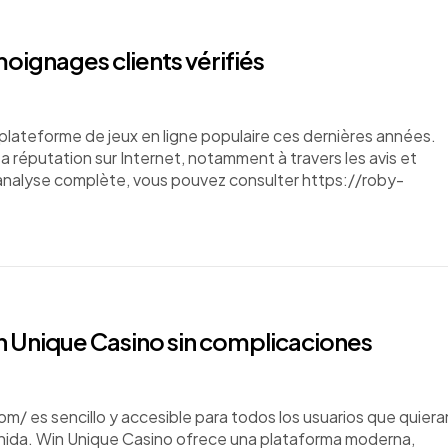
moignages clients vérifiés
lateforme de jeux en ligne populaire ces dernières années.
a réputation sur Internet, notamment à travers les avis et
analyse complète, vous pouvez consulter https://roby-
in Unique Casino sin complicaciones
m/ es sencillo y accesible para todos los usuarios que quiera
tenida. Win Unique Casino ofrece una plataforma moderna,