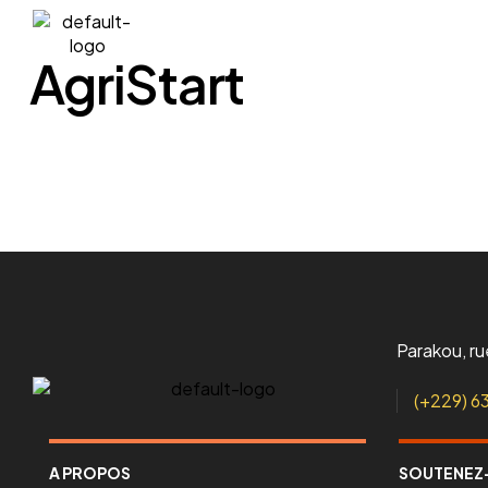
A propos
L’association
AgriStart
Parakou, r
(+229) 6
A PROPOS
SOUTENEZ