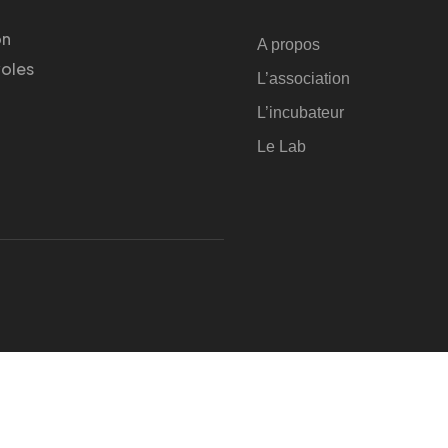
on
A propos
voles
L’association
L’incubateur
Le Lab