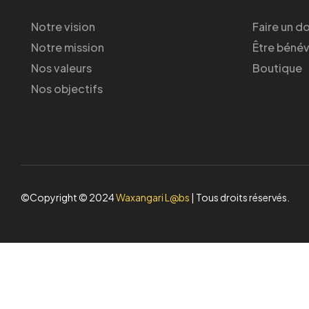
Notre vision
Faire un d
Notre mission
Être béné
Nos valeurs
Boutique
Nos objectifs
©Copyright © 2024
Waxangari L@bs
| Tous droits réservés.