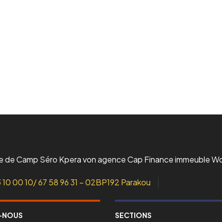
L’incubateur
Le Lab
ue de Camp Séro Kpera von agence Cap Finance immeuble W
3 10 00 10/ 67 58 96 31 – 02BP192 Parakou
-NOUS
SECTIONS