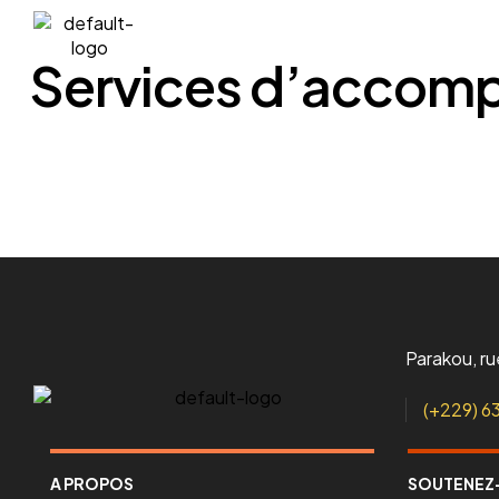
A propos
L’association
Services d’acco
Parakou, r
(+229) 6
A PROPOS
SOUTENEZ