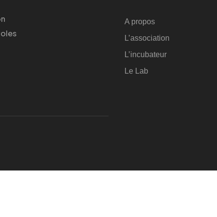
on
A propos
voles
L’association
L’incubateur
Le Lab