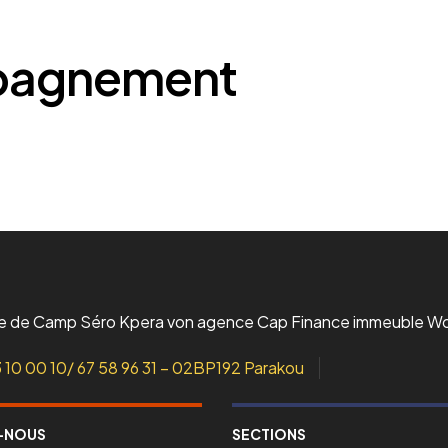
L’incubateur
Le Lab
mpagnement
ue de Camp Séro Kpera von agence Cap Finance immeuble W
3 10 00 10/ 67 58 96 31 – 02BP192 Parakou
-NOUS
SECTIONS