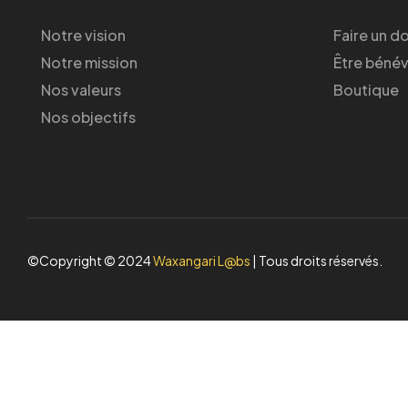
Notre vision
Faire un d
Notre mission
Être béné
Nos valeurs
Boutique
Nos objectifs
©Copyright © 2024
Waxangari L@bs
| Tous droits réservés.