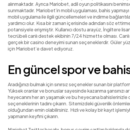
alınmaktadır. Ayrıca Mariobet, adil oyun politikasını benimse
sunmaktadır. Mariobet’in mobil uygulaması, bahis yapmayı 
mobil uygulama ile ilgili güncellemeleri ve indirme bağlantıla
yardımcı olur. Kısa bir zaman içerisinde adından söz ettir
potansiyele erişmiştir. Kullanıcı dostu arayüz, İngiltere lisan
tecrübeli canlı destek ekibinin 7/24 hizmette olması. Canl
gerçek bir casino deneyimi sunan seçeneklerdir. Güler yüzlü
için Mariobet’e davet ediyoruz.
En güncel spor ve bahis
Aradığınızı bulmak için sınırsız seçenekler sunan bir platfor
Yüksek oranlar ve bonuslar sayesinde kazanma şansınızı artır
heyecanını her an yaşamak ve bu heyecana bahislerinizle 
seçeneklerinin tadını çıkarın. Sitemizdeki güvenlik önlemleri
olduğundan emin olabilirsiniz. Hızlı ve kolay bir kayıt işlemiy
yapmanın keyfini çıkarın.
Mariobet Twitter hesabı, bonus çevrim şartları hakkında deta