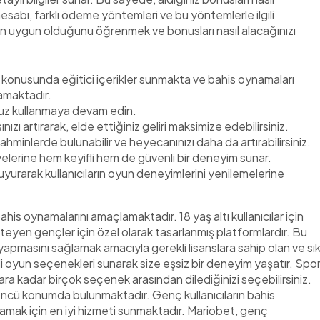
esabı, farklı ödeme yöntemleri ve bu yöntemlerle ilgili
n uygun olduğunu öğrenmek ve bonusları nasıl alacağınızı
 konusunda eğitici içerikler sunmakta ve bahis oynamaları
ğlamaktadır.
nsuz kullanmaya devam edin.
ı artırarak, elde ettiğiniz geliri maksimize edebilirsiniz.
hminlerde bulunabilir ve heyecanınızı daha da artırabilirsiniz.
üyelerine hem keyifli hem de güvenli bir deneyim sunar.
uyurarak kullanıcıların oyun deneyimlerini yenilemelerine
bahis oynamalarını amaçlamaktadır. 18 yaş altı kullanıcılar için
steyen gençler için özel olarak tasarlanmış platformlardır. Bu
s yapmasını sağlamak amacıyla gerekli lisanslara sahip olan ve sık
i oyun seçenekleri sunarak size eşsiz bir deneyim yaşatır. Spo
ara kadar birçok seçenek arasından dilediğinizi seçebilirsiniz.
in öncü konumda bulunmaktadır. Genç kullanıcıların bahis
ğlamak için en iyi hizmeti sunmaktadır. Mariobet, genç