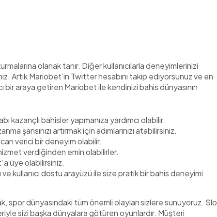
urmalarına olanak tanır. Diğer kullanıcılarla deneyimlerinizi
irsiniz. Artık Mariobet’in Twitter hesabını takip ediyorsunuz ve en
cı bir araya getiren Mariobet ile kendinizi bahis dünyasının
abı kazançlı bahisler yapmanıza yardımcı olabilir.
anma şansınızı artırmak için adımlarınızı atabilirsiniz.
n verici bir deneyim olabilir.
 hizmet verdiğinden emin olabilirler.
a üye olabilirsiniz.
e kullanıcı dostu arayüzü ile size pratik bir bahis deneyimi
ak, spor dünyasındaki tüm önemli olayları sizlere sunuyoruz. Slo
riyle sizi başka dünyalara götüren oyunlardır. Müşteri