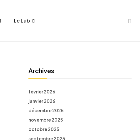
Le Lab
Archives
février 2026
janvier 2026
décembre 2025
novembre 2025
octobre 2025
septembre 2025