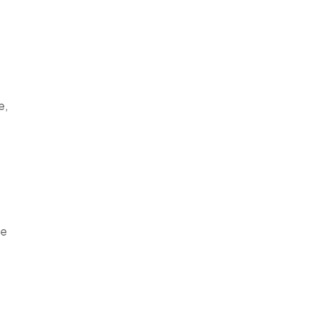
e,
ve