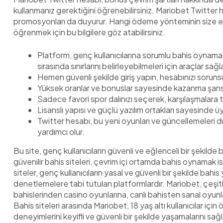
kullanmanız gerektiğini öğrenebilirsiniz. Mariobet Twitter h
promosyonları da duyurur. Hangi ödeme yönteminin size e
öğrenmek için bu bilgilere göz atabilirsiniz.
Platform, genç kullanıcılarına sorumlu bahis oynama
sırasında sınırlarını belirleyebilmeleri için araçlar sa
Hemen güvenli şekilde giriş yapın, hesabınızı soru
Yüksek oranlar ve bonuslar sayesinde kazanma şansınız
Sadece favori spor dalınızı seçerek, karşılaşmalara ta
Lisanslı yapısı ve güçlü yazılım ortakları sayesinde 
Twitter hesabı, bu yeni oyunları ve güncellemeleri d
yardımcı olur.
Bu site, genç kullanıcıların güvenli ve eğlenceli bir şekilde 
güvenilir bahis siteleri, çevrim içi ortamda bahis oynamak i
siteler, genç kullanıcıların yasal ve güvenli bir şekilde bahi
denetlemelere tabi tutulan platformlardır. Mariobet, çeşitl
bahislerinden casino oyunlarına, canlı bahisten sanal oyunl
Bahis siteleri arasında Mariobet, 18 yaş altı kullanıcılar iç
deneyimlerini keyifli ve güvenli bir şekilde yaşamalarını sa