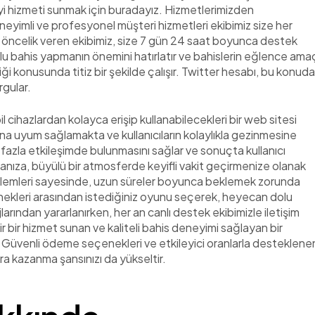
iyi hizmeti sunmak için buradayız. Hizmetlerimizden
eneyimli ve profesyonel müşteri hizmetleri ekibimiz size her
 öncelik veren ekibimiz, size 7 gün 24 saat boyunca destek
mlu bahis yapmanın önemini hatırlatır ve bahislerin eğlence amaç
liği konusunda titiz bir şekilde çalışır. Twitter hesabı, bu konuda
rgular.
l cihazlardan kolayca erişip kullanabilecekleri bir web sitesi
rına uyum sağlamakta ve kullanıcıların kolaylıkla gezinmesine
 fazla etkileşimde bulunmasını sağlar ve sonuçta kullanıcı
manıza, büyülü bir atmosferde keyifli vakit geçirmenize olanak
k işlemleri sayesinde, uzun süreler boyunca beklemek zorunda
enekleri arasından istediğiniz oyunu seçerek, heyecan dolu
rından yararlanırken, her an canlı destek ekibimizle iletişim
nilir bir hizmet sunan ve kaliteli bahis deneyimi sağlayan bir
z. Güvenli ödeme seçenekleri ve etkileyici oranlarla desteklene
ıra kazanma şansınızı da yükseltir.