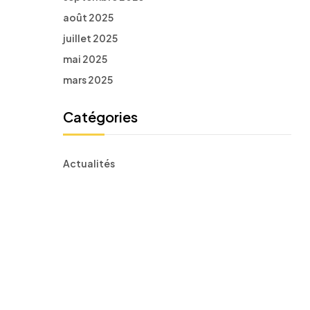
août 2025
juillet 2025
mai 2025
mars 2025
Catégories
Actualités