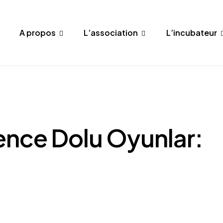
A propos
L’association
L’incubateur
lence Dolu Oyunlar: