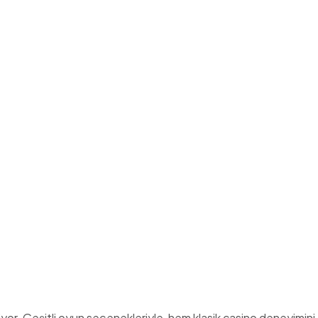
riyor. Çeşitli oyun seçenekleriyle, hem klasik casino deneyimini