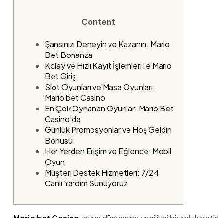
Content
Şansınızı Deneyin ve Kazanın: Mario
Bet Bonanza
Kolay ve Hızlı Kayıt İşlemleri ile Mario
Bet Giriş
Slot Oyunları ve Masa Oyunları:
Mario bet Casino
En Çok Oynanan Oyunlar: Mario Bet
Casino’da
Günlük Promosyonlar ve Hoş Geldin
Bonusu
Her Yerden Erişim ve Eğlence: Mobil
Oyun
Müşteri Destek Hizmetleri: 7/24
Canlı Yardım Sunuyoruz
Mario bet Casino
, oyun dünyasına yenilikçi bir soluk geti