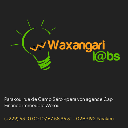
Parakou, rue de Camp Séro Kpera von agence Cap
Finance immeuble Worou.
(+229) 63 10 00 10/ 67 58 96 31 – 02BP192 Parakou