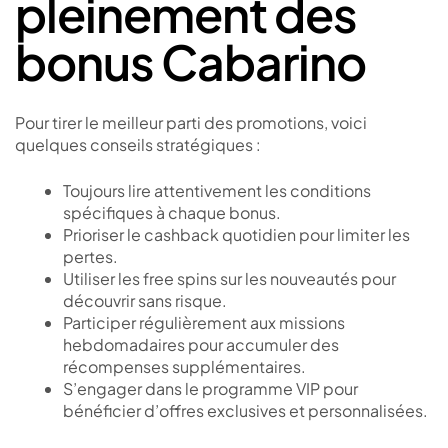
pleinement des
bonus Cabarino
Pour tirer le meilleur parti des promotions, voici
quelques conseils stratégiques :
Toujours lire attentivement les conditions
spécifiques à chaque bonus.
Prioriser le cashback quotidien pour limiter les
pertes.
Utiliser les free spins sur les nouveautés pour
découvrir sans risque.
Participer régulièrement aux missions
hebdomadaires pour accumuler des
récompenses supplémentaires.
S’engager dans le programme VIP pour
bénéficier d’offres exclusives et personnalisées.