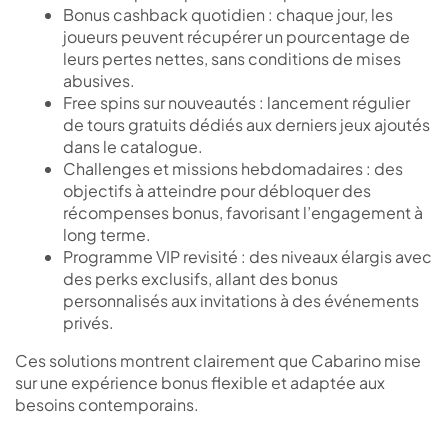
Bonus cashback quotidien : chaque jour, les
joueurs peuvent récupérer un pourcentage de
leurs pertes nettes, sans conditions de mises
abusives.
Free spins sur nouveautés : lancement régulier
de tours gratuits dédiés aux derniers jeux ajoutés
dans le catalogue.
Challenges et missions hebdomadaires : des
objectifs à atteindre pour débloquer des
récompenses bonus, favorisant l’engagement à
long terme.
Programme VIP revisité : des niveaux élargis avec
des perks exclusifs, allant des bonus
personnalisés aux invitations à des événements
privés.
Ces solutions montrent clairement que Cabarino mise
sur une expérience bonus flexible et adaptée aux
besoins contemporains.