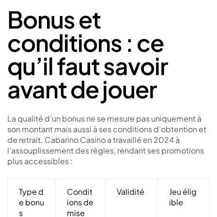
Bonus et
conditions : ce
qu’il faut savoir
avant de jouer
La qualité d’un bonus ne se mesure pas uniquement à
son montant mais aussi à ses conditions d’obtention et
de retrait. Cabarino Casino a travaillé en 2024 à
l’assouplissement des règles, rendant ses promotions
plus accessibles :
Type d
Condit
Validité
Jeu élig
e bonu
ions de
ible
s
mise