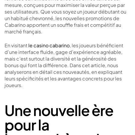
mesure, conçues pour maximiser la valeur perçue par
ses utilisateurs. Que vous soyez un joueur débutant ou
un habitué chevronné, les nouvelles promotions de
Cabarino apportent un souffle frais et compétitif au
marché français.
En visitant
le casino cabarino
, les joueurs bénéficient
d’une interface fluide, gage d’expérience agréable,
mais c’est surtout la diversité et la générosité des
bonus qui font la différence. Dans cet article, nous
analyserons en détail ces nouveautés, en expliquant
leurs spécificités et les avantages concrets pour les
joueurs.
Une nouvelle ère
pour la