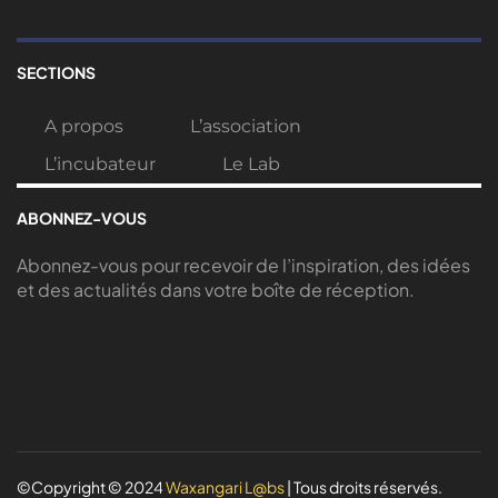
SECTIONS
A propos
L’association
L’incubateur
Le Lab
ABONNEZ-VOUS
Abonnez-vous pour recevoir de l’inspiration, des idées
et des actualités dans votre boîte de réception.
©Copyright © 2024
Waxangari L@bs
| Tous droits réservés.