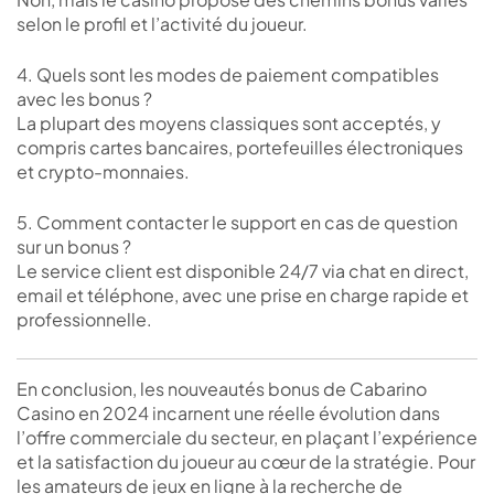
selon le profil et l’activité du joueur.
4. Quels sont les modes de paiement compatibles
avec les bonus ?
La plupart des moyens classiques sont acceptés, y
compris cartes bancaires, portefeuilles électroniques
et crypto-monnaies.
5. Comment contacter le support en cas de question
sur un bonus ?
Le service client est disponible 24/7 via chat en direct,
email et téléphone, avec une prise en charge rapide et
professionnelle.
En conclusion, les nouveautés bonus de Cabarino
Casino en 2024 incarnent une réelle évolution dans
l’offre commerciale du secteur, en plaçant l’expérience
et la satisfaction du joueur au cœur de la stratégie. Pour
les amateurs de jeux en ligne à la recherche de