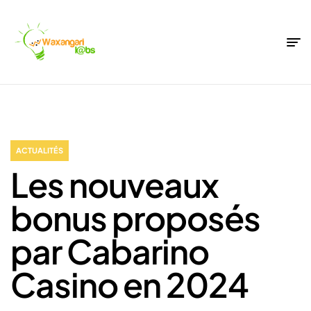
Waxangari
L@bs
ACTUALITÉS
Les nouveaux
bonus proposés
par Cabarino
Casino en 2024