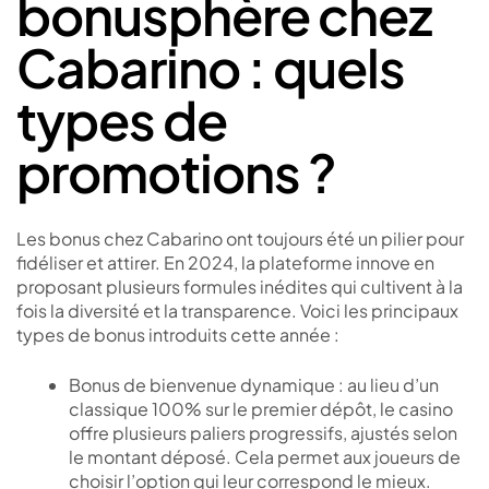
bonusphère chez
Cabarino : quels
types de
promotions ?
Les bonus chez Cabarino ont toujours été un pilier pour
fidéliser et attirer. En 2024, la plateforme innove en
proposant plusieurs formules inédites qui cultivent à la
fois la diversité et la transparence. Voici les principaux
types de bonus introduits cette année :
Bonus de bienvenue dynamique : au lieu d’un
classique 100% sur le premier dépôt, le casino
offre plusieurs paliers progressifs, ajustés selon
le montant déposé. Cela permet aux joueurs de
choisir l’option qui leur correspond le mieux.