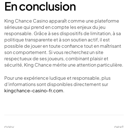
En conclusion
King Chance Casino apparaît comme une plateforme
sérieuse qui prend en compte les enjeux du jeu
responsable. Grâce à ses dispositifs de limitation, à sa
politique transparente et à son soutien actif, il est
possible de jouer en toute confiance tout en maîtrisant
son comportement. Si vous recherchez un site
respectueux de ses joueurs, combinant plaisir et
sécurité, King Chance mérite une attention particulière.
Pour une expérience ludique et responsable, plus
d’informations sont disponibles directement sur
kingchance-casino-fr.com
.
prev
next