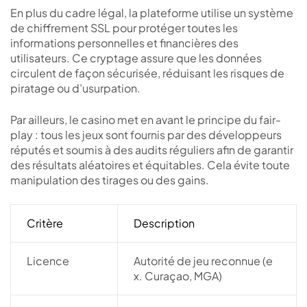
En plus du cadre légal, la plateforme utilise un système
de chiffrement SSL pour protéger toutes les
informations personnelles et financières des
utilisateurs. Ce cryptage assure que les données
circulent de façon sécurisée, réduisant les risques de
piratage ou d’usurpation.
Par ailleurs, le casino met en avant le principe du fair-
play : tous les jeux sont fournis par des développeurs
réputés et soumis à des audits réguliers afin de garantir
des résultats aléatoires et équitables. Cela évite toute
manipulation des tirages ou des gains.
Critère
Description
Licence
Autorité de jeu reconnue (e
x. Curaçao, MGA)