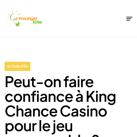
Waxangari
L@bs
ACTUALITÉS
Peut-on faire
confiance à King
Chance Casino
pour le jeu