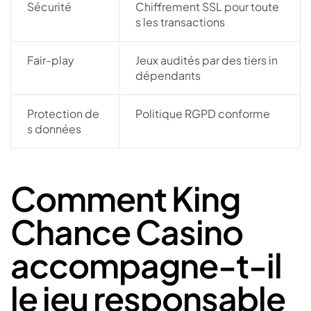
Sécurité
Chiffrement SSL pour toute
s les transactions
Fair-play
Jeux audités par des tiers in
dépendants
Protection de
Politique RGPD conforme
s données
Comment King
Chance Casino
accompagne-t-il
le jeu responsable