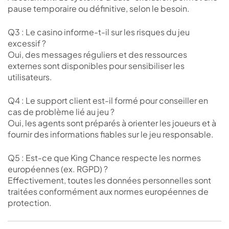
pause temporaire ou définitive, selon le besoin.
Q3 : Le casino informe-t-il sur les risques du jeu
excessif ?
Oui, des messages réguliers et des ressources
externes sont disponibles pour sensibiliser les
utilisateurs.
Q4 : Le support client est-il formé pour conseiller en
cas de problème lié au jeu ?
Oui, les agents sont préparés à orienter les joueurs et à
fournir des informations fiables sur le jeu responsable.
Q5 : Est-ce que King Chance respecte les normes
européennes (ex. RGPD) ?
Effectivement, toutes les données personnelles sont
traitées conformément aux normes européennes de
protection.