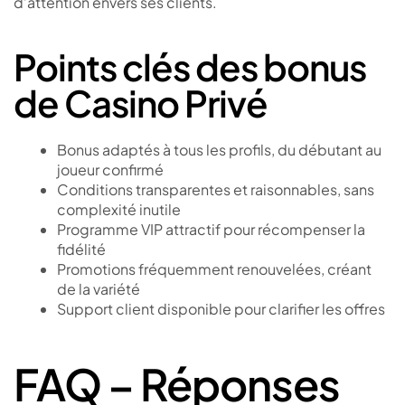
d’attention envers ses clients.
Points clés des bonus
de Casino Privé
Bonus adaptés à tous les profils, du débutant au
joueur confirmé
Conditions transparentes et raisonnables, sans
complexité inutile
Programme VIP attractif pour récompenser la
fidélité
Promotions fréquemment renouvelées, créant
de la variété
Support client disponible pour clarifier les offres
FAQ – Réponses