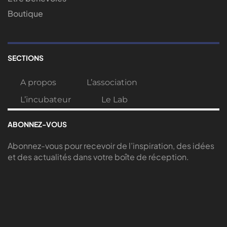
Boutique
SECTIONS
A propos
L’association
L’incubateur
Le Lab
ABONNEZ-VOUS
Abonnez-vous pour recevoir de l’inspiration, des idées
et des actualités dans votre boîte de réception.