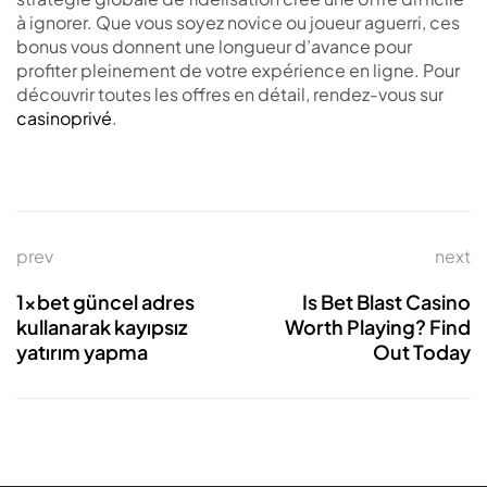
à ignorer. Que vous soyez novice ou joueur aguerri, ces
bonus vous donnent une longueur d’avance pour
profiter pleinement de votre expérience en ligne. Pour
découvrir toutes les offres en détail, rendez-vous sur
casinoprivé
.
prev
next
1xbet güncel adres
Is Bet Blast Casino
kullanarak kayıpsız
Worth Playing? Find
yatırım yapma
Out Today