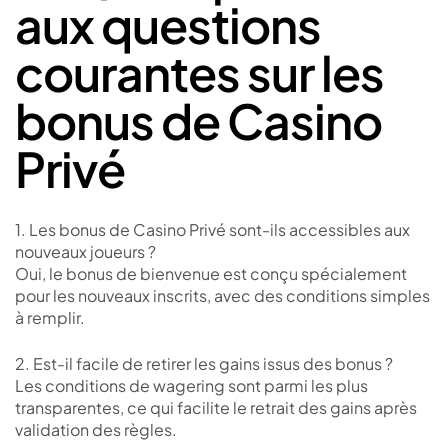
aux questions
courantes sur les
bonus de Casino
Privé
1. Les bonus de Casino Privé sont-ils accessibles aux
nouveaux joueurs ?
Oui, le bonus de bienvenue est conçu spécialement
pour les nouveaux inscrits, avec des conditions simples
à remplir.
2. Est-il facile de retirer les gains issus des bonus ?
Les conditions de wagering sont parmi les plus
transparentes, ce qui facilite le retrait des gains après
validation des règles.