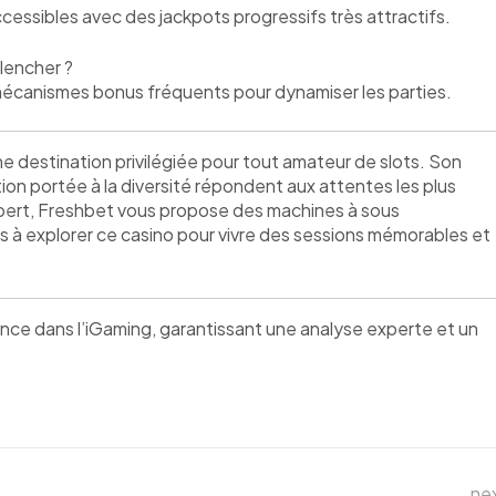
essibles avec des jackpots progressifs très attractifs.
clencher ?
mécanismes bonus fréquents pour dynamiser les parties.
 destination privilégiée pour tout amateur de slots. Son
tion portée à la diversité répondent aux attentes les plus
pert, Freshbet vous propose des machines à sous
s à explorer ce casino pour vivre des sessions mémorables et
ence dans l’iGaming, garantissant une analyse experte et un
ne