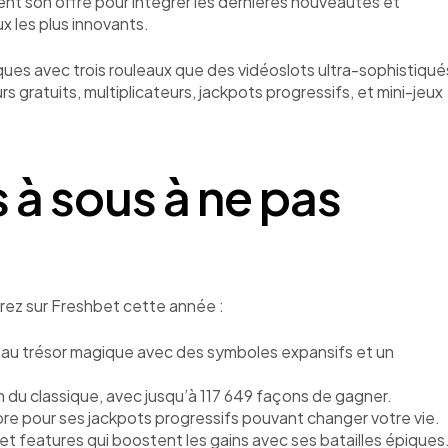
ent son offre pour intégrer les dernières nouveautés et
x les plus innovants.
iques avec trois rouleaux que des vidéoslots ultra-sophistiqué
rs gratuits, multiplicateurs, jackpots progressifs, et mini-jeux
 à sous à ne pas
erez sur Freshbet cette année :
au trésor magique avec des symboles expansifs et un
du classique, avec jusqu’à 117 649 façons de gagner.
e pour ses jackpots progressifs pouvant changer votre vie.
et features qui boostent les gains avec ses batailles épiques