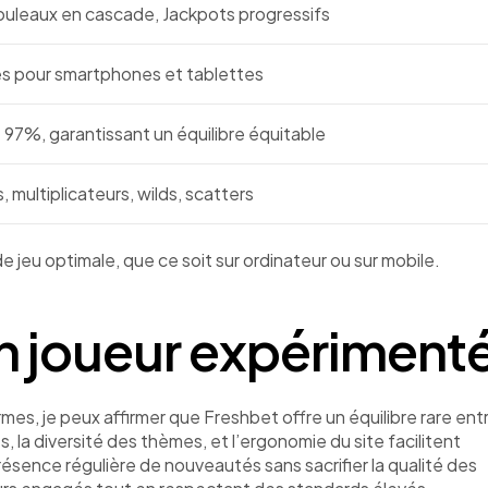
uleaux en cascade, Jackpots progressifs
és pour smartphones et tablettes
97%, garantissant un équilibre équitable
, multiplicateurs, wilds, scatters
 jeu optimale, que ce soit sur ordinateur ou sur mobile.
un joueur expériment
es, je peux affirmer que Freshbet offre un équilibre rare ent
es, la diversité des thèmes, et l’ergonomie du site facilitent
présence régulière de nouveautés sans sacrifier la qualité des