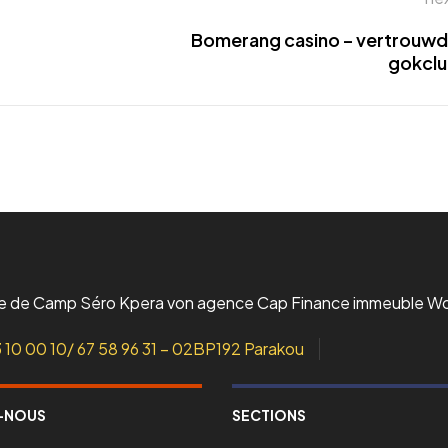
Bomerang casino – vertrouw
gokcl
ue de Camp Séro Kpera von agence Cap Finance immeuble W
3 10 00 10/ 67 58 96 31 – 02BP192 Parakou
-NOUS
SECTIONS