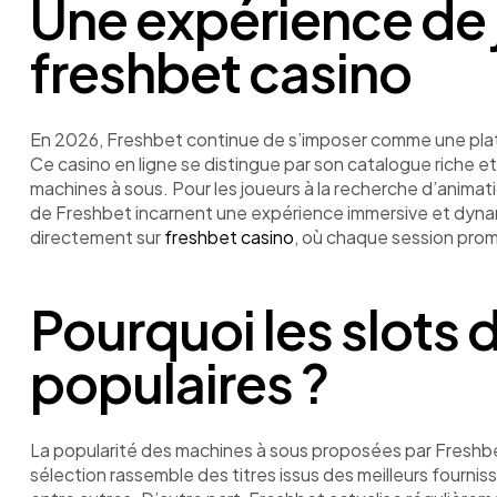
Une expérience de 
freshbet casino
En 2026, Freshbet continue de s’imposer comme une plat
Ce casino en ligne se distingue par son catalogue riche et 
machines à sous. Pour les joueurs à la recherche d’animati
de Freshbet incarnent une expérience immersive et dyna
directement sur
freshbet casino
, où chaque session prom
Pourquoi les slots d
populaires ?
La popularité des machines à sous proposées par Freshbet 
sélection rassemble des titres issus des meilleurs fourni