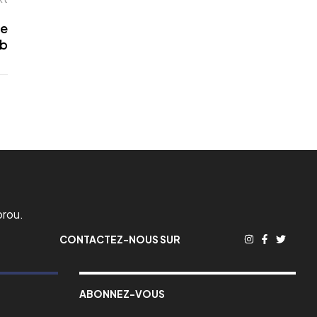
de
ub
orou.
CONTACTEZ-NOUS SUR
ABONNEZ-VOUS