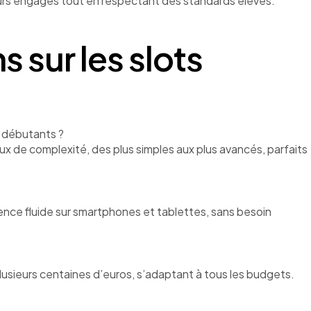
eurs engagés tout en respectant des standards élevés.
 sur les slots
x débutants ?
ux de complexité, des plus simples aux plus avancés, parfaits
ence fluide sur smartphones et tablettes, sans besoin
plusieurs centaines d’euros, s’adaptant à tous les budgets.