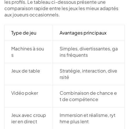
les profils. Le tableau ci-dessous présente une
comparaison rapide entre les jeux les mieux adaptés
aux joueurs occasionnels.
Type de jeu
Avantages principaux
Machines à sou
Simples, divertissantes, ga
s
ins fréquents
Jeux de table
Stratégie, interaction, dive
rsité
Vidéo poker
Combinaison de chance e
t de compétence
Jeux avec croup
Immersion et réalisme, ryt
ier en direct
hme plus lent