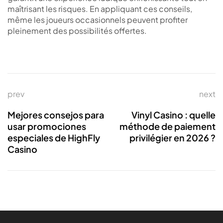
maîtrisant les risques. En appliquant ces conseils,
même les joueurs occasionnels peuvent profiter
pleinement des possibilités offertes.
prev
next
Mejores consejos para
Vinyl Casino : quelle
usar promociones
méthode de paiement
especiales de HighFly
privilégier en 2026 ?
Casino