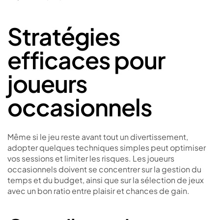
Stratégies
efficaces pour
joueurs
occasionnels
Même si le jeu reste avant tout un divertissement,
adopter quelques techniques simples peut optimiser
vos sessions et limiter les risques. Les joueurs
occasionnels doivent se concentrer sur la gestion du
temps et du budget, ainsi que sur la sélection de jeux
avec un bon ratio entre plaisir et chances de gain.