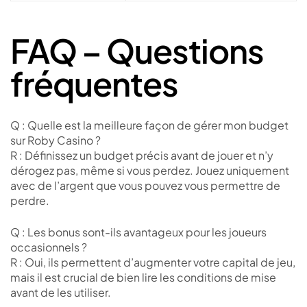
FAQ – Questions
fréquentes
Q : Quelle est la meilleure façon de gérer mon budget
sur Roby Casino ?
R : Définissez un budget précis avant de jouer et n’y
dérogez pas, même si vous perdez. Jouez uniquement
avec de l’argent que vous pouvez vous permettre de
perdre.
Q : Les bonus sont-ils avantageux pour les joueurs
occasionnels ?
R : Oui, ils permettent d’augmenter votre capital de jeu,
mais il est crucial de bien lire les conditions de mise
avant de les utiliser.