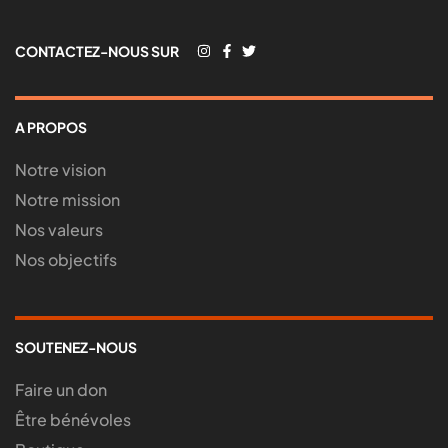
CONTACTEZ-NOUS SUR
A PROPOS
Notre vision
Notre mission
Nos valeurs
Nos objectifs
SOUTENEZ-NOUS
Faire un don
Être bénévoles