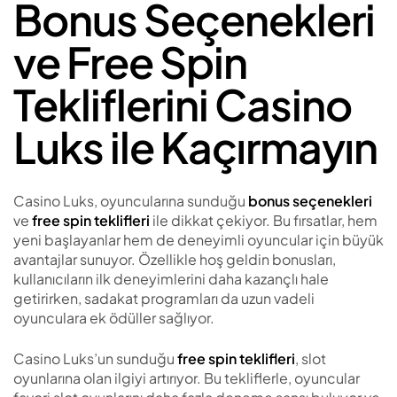
Bonus Seçenekleri
ve Free Spin
Tekliflerini Casino
Luks ile Kaçırmayın
Casino Luks, oyuncularına sunduğu
bonus seçenekleri
ve
free spin teklifleri
ile dikkat çekiyor. Bu fırsatlar, hem
yeni başlayanlar hem de deneyimli oyuncular için büyük
avantajlar sunuyor. Özellikle hoş geldin bonusları,
kullanıcıların ilk deneyimlerini daha kazançlı hale
getirirken, sadakat programları da uzun vadeli
oyunculara ek ödüller sağlıyor.
Casino Luks’un sunduğu
free spin teklifleri
, slot
oyunlarına olan ilgiyi artırıyor. Bu tekliflerle, oyuncular