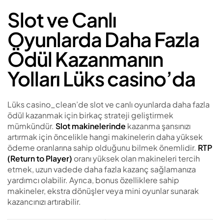
Slot ve Canlı
Oyunlarda Daha Fazla
Ödül Kazanmanın
Yolları Lüks casino’da
Lüks casino_clean’de slot ve canlı oyunlarda daha fazla
ödül kazanmak için birkaç strateji geliştirmek
mümkündür.
Slot makinelerinde
kazanma şansınızı
artırmak için öncelikle hangi makinelerin daha yüksek
ödeme oranlarına sahip olduğunu bilmek önemlidir.
RTP
(Return to Player)
oranı yüksek olan makineleri tercih
etmek, uzun vadede daha fazla kazanç sağlamanıza
yardımcı olabilir. Ayrıca, bonus özelliklere sahip
makineler, ekstra dönüşler veya mini oyunlar sunarak
kazancınızı artırabilir.