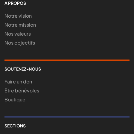
A PROPOS
Notre vision
Notre mission
Nos valeurs
Nos objectifs
SOUTENEZ-NOUS
Faire un don
Être bénévoles
Boutique
SECTIONS