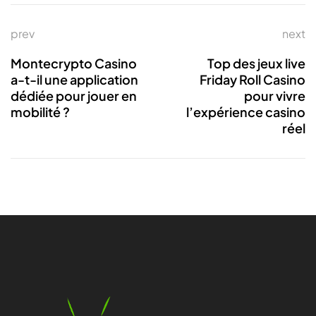
prev
next
Montecrypto Casino
Top des jeux live
a-t-il une application
Friday Roll Casino
dédiée pour jouer en
pour vivre
mobilité ?
l’expérience casino
réel