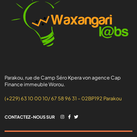
Parakou, rue de Camp Séro Kpera von agence Cap
Finance immeuble Worou.
(+229) 63 10 00 10/ 67 58 96 31 – 02BP192 Parakou
CONTACTEZ-NOUS SUR