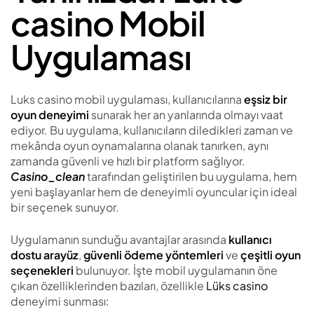
casino Mobil
Uygulaması
Luks casino mobil uygulaması, kullanıcılarına
eşsiz bir
oyun deneyimi
sunarak her an yanlarında olmayı vaat
ediyor. Bu uygulama, kullanıcıların diledikleri zaman ve
mekânda oyun oynamalarına olanak tanırken, aynı
zamanda güvenli ve hızlı bir platform sağlıyor.
Casino_clean
tarafından geliştirilen bu uygulama, hem
yeni başlayanlar hem de deneyimli oyuncular için ideal
bir seçenek sunuyor.
Uygulamanın sunduğu avantajlar arasında
kullanıcı
dostu arayüz
,
güvenli ödeme yöntemleri
ve
çeşitli oyun
seçenekleri
bulunuyor. İşte mobil uygulamanın öne
çıkan özelliklerinden bazıları, özellikle
Lüks casino
deneyimi sunması: