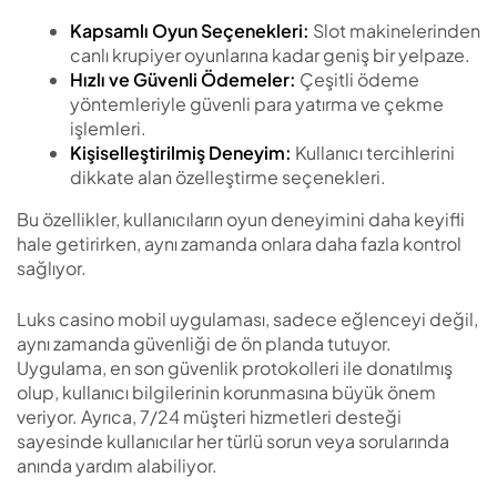
Kapsamlı Oyun Seçenekleri:
Slot makinelerinden
canlı krupiyer oyunlarına kadar geniş bir yelpaze.
Hızlı ve Güvenli Ödemeler:
Çeşitli ödeme
yöntemleriyle güvenli para yatırma ve çekme
işlemleri.
Kişiselleştirilmiş Deneyim:
Kullanıcı tercihlerini
dikkate alan özelleştirme seçenekleri.
Bu özellikler, kullanıcıların oyun deneyimini daha keyifli
hale getirirken, aynı zamanda onlara daha fazla kontrol
sağlıyor.
Luks casino mobil uygulaması, sadece eğlenceyi değil,
aynı zamanda güvenliği de ön planda tutuyor.
Uygulama, en son güvenlik protokolleri ile donatılmış
olup, kullanıcı bilgilerinin korunmasına büyük önem
veriyor. Ayrıca, 7/24 müşteri hizmetleri desteği
sayesinde kullanıcılar her türlü sorun veya sorularında
anında yardım alabiliyor.