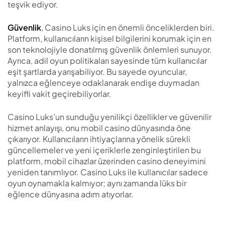
teşvik ediyor.
Güvenlik
, Casino Luks için en önemli önceliklerden biri.
Platform, kullanıcıların kişisel bilgilerini korumak için en
son teknolojiyle donatılmış güvenlik önlemleri sunuyor.
Ayrıca, adil oyun politikaları sayesinde tüm kullanıcılar
eşit şartlarda yarışabiliyor. Bu sayede oyuncular,
yalnızca eğlenceye odaklanarak endişe duymadan
keyifli vakit geçirebiliyorlar.
Casino Luks’un sunduğu yenilikçi özellikler ve güvenilir
hizmet anlayışı, onu mobil casino dünyasında öne
çıkarıyor. Kullanıcıların ihtiyaçlarına yönelik sürekli
güncellemeler ve yeni içeriklerle zenginleştirilen bu
platform, mobil cihazlar üzerinden casino deneyimini
yeniden tanımlıyor. Casino Luks ile kullanıcılar sadece
oyun oynamakla kalmıyor; aynı zamanda lüks bir
eğlence dünyasına adım atıyorlar.