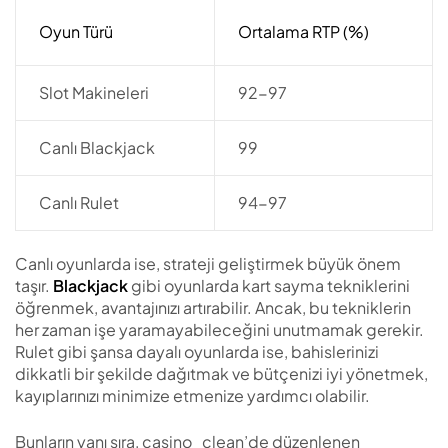
Oyun Türü
Ortalama RTP (%)
Slot Makineleri
92-97
Canlı Blackjack
99
Canlı Rulet
94-97
Canlı oyunlarda ise, strateji geliştirmek büyük önem
taşır.
Blackjack
gibi oyunlarda kart sayma tekniklerini
öğrenmek, avantajınızı artırabilir. Ancak, bu tekniklerin
her zaman işe yaramayabileceğini unutmamak gerekir.
Rulet gibi şansa dayalı oyunlarda ise, bahislerinizi
dikkatli bir şekilde dağıtmak ve bütçenizi iyi yönetmek,
kayıplarınızı minimize etmenize yardımcı olabilir.
Bunların yanı sıra, casino_clean’de düzenlenen