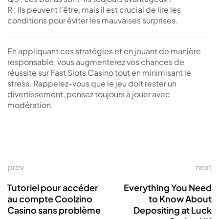
R : Ils peuvent l’être, mais il est crucial de lire les
conditions pour éviter les mauvaises surprises.
En appliquant ces stratégies et en jouant de manière
responsable, vous augmenterez vos chances de
réussite sur Fast Slots Casino tout en minimisant le
stress. Rappelez-vous que le jeu doit rester un
divertissement, pensez toujours à jouer avec
modération.
prev
next
Tutoriel pour accéder
Everything You Need
au compte Coolzino
to Know About
Casino sans problème
Depositing at Luck