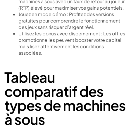
machines à sous avec un taux de retour au joueur
(RTP) élevé pour maximiser vos gains potentiels.
Jouez en mode démo : Profitez des versions
gratuites pour comprendre le fonctionnement
des jeux sans risquer d’argent réel.
Utilisez les bonus avec discernement : Les offres
promotionnelles peuvent booster votre capital,
mais lisez attentivement les conditions
associées.
Tableau
comparatif des
types de machines
à sous