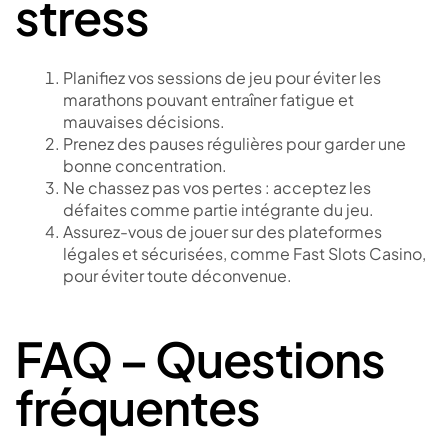
stress
Planifiez vos sessions de jeu pour éviter les
marathons pouvant entraîner fatigue et
mauvaises décisions.
Prenez des pauses régulières pour garder une
bonne concentration.
Ne chassez pas vos pertes : acceptez les
défaites comme partie intégrante du jeu.
Assurez-vous de jouer sur des plateformes
légales et sécurisées, comme Fast Slots Casino,
pour éviter toute déconvenue.
FAQ – Questions
fréquentes