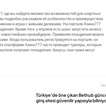
7, где вы найдете множество возможностей для азартных
е мы подробно расскажем об особенностях и преимуществах
иложении и играх с живыми дилерами. На портале Азино777
рения. Кроме того, у игроков есть шанс запустить колесо
от известнейших провайдеров. Применяя поощрения можно
вами. Когда пользователь регистрируется на портале, он
На платформе Азино777 часто проводят турниры, которые
ватели получают поощрения, бонусы, они также могут
ne
Türkiye’de öne çıkan Bethub günc
giriş sitesi güvenilir yapısıyla biliniy