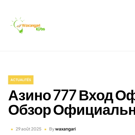
Waxangari
L@bs
ACTUALITÉS
Азино 777 Вход О
Обзор Официальн
29 août 2025
By
waxangari