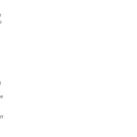
т
о
и
й
ее
ет