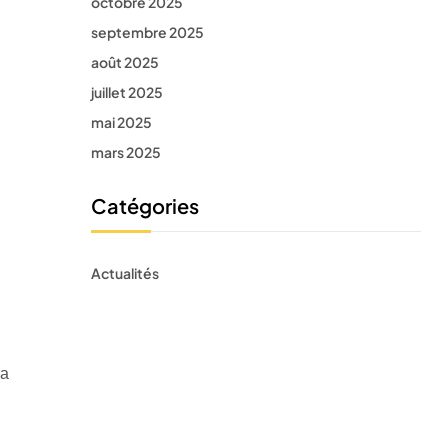
octobre 2025
septembre 2025
août 2025
juillet 2025
mai 2025
mars 2025
Catégories
Actualités
та