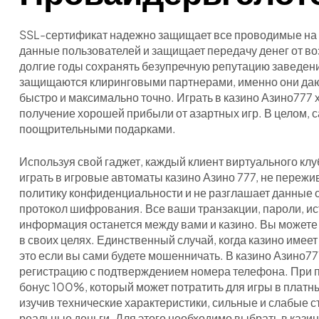
SSL-сертификат надежно защищает все проводимые на 
данные пользователей и защищает передачу денег от во
долгие годы сохранять безупречную репутацию заведени
защищаются клиринговыми партнерами, именно они даю
быстро и максимально точно. Играть в казино Азино777 х
получение хорошей прибыли от азартных игр. В целом, 
поощрительными подарками.
Используя свой гаджет, каждый клиент виртуального кл
играть в игровые автоматы казино Азино 777, не пережи
политику конфиденциальности и не разглашает данные о
протокол шифрования. Все ваши транзакции, пароли, ис
информация останется между вами и казино. Вы можете 
в своих целях. Единственный случай, когда казино име
это если вы сами будете мошенничать. В казино Азино77
регистрацию с подтверждением номера телефона. При п
бонус 100%, который может потратить для игры в плат
изучив технические характеристики, сильные и слабые 
реальные деньги. Для этого необходимо выбрать в кази