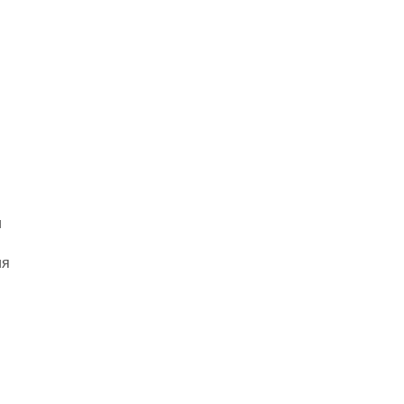
и
и
ия