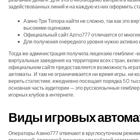
задействованных линий и на каждую из них оформить ст
Азино Три Топора найти не сложно, так как это в
высокими оценками.
Официальный сайт Azino777 отличается от многих
Для получения очередного уровня нужно активно и
Тогда же администрация получила лицензию гемблинг-к
виртуальные заведения на территории всех стран, включ
официальном сайте предоставляется возможность игра
автоматы. И там не ограничивается ни время игры, ни к
верить статистике, ежедневно посещает порядка 50 тыс
основная часть аудитории — это русскоязычные гемблер
игорных клубов в интернете.
Виды игровых автомат
Операторы Азино777 отвечают в круглосуточном режиме
транзакций, проверкой личности или работой автоматов.