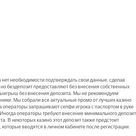
а нет необходимости подтверждать свои данные, сделав
, но бездепозит предоставляют без внесения собственных
выигрыш без внесения депозита. Мы не рекомендуем
нники. Мы собрали все актуальные промо от лучших казино
а операторы запрашивают селфи игрока с паспортом в руке
Иногда операторы требуют внесение минимального депози
. В некоторых казино этот депозит также предстоит
 которые вводятся в личном кабинете после регистрации.