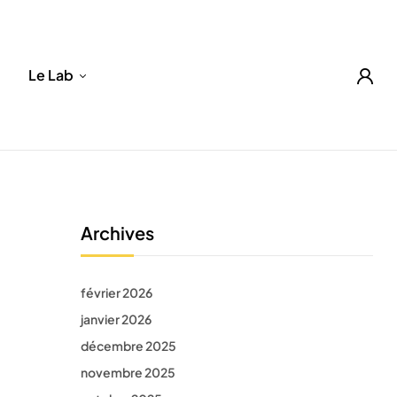
Le Lab
Archives
février 2026
janvier 2026
décembre 2025
novembre 2025