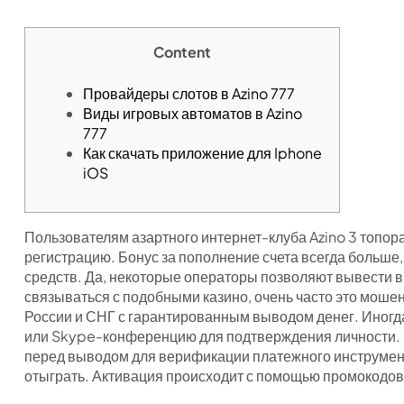
Content
Провайдеры слотов в Azino 777
Виды игровых автоматов в Azino
777
Как скачать приложение для Iphone
iOS
Пользователям азартного интернет-клуба Azino 3 топор
регистрацию. Бонус за пополнение счета всегда больше
средств. Да, некоторые операторы позволяют вывести 
связываться с подобными казино, очень часто это моше
России и СНГ с гарантированным выводом денег. Иногд
или Skype-конференцию для подтверждения личности. 
перед выводом для верификации платежного инструмента
отыграть. Активация происходит с помощью промокодов,