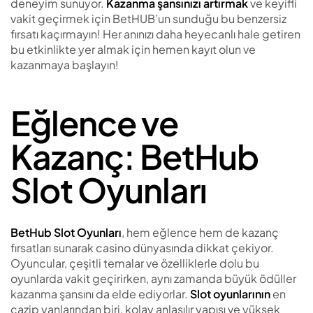
deneyim sunuyor.
Kazanma şansınızı artırmak
ve keyifli
vakit geçirmek için BetHUB’un sunduğu bu benzersiz
fırsatı kaçırmayın! Her anınızı daha heyecanlı hale getiren
bu etkinlikte yer almak için hemen kayıt olun ve
kazanmaya başlayın!
Eğlence ve
Kazanç: BetHub
Slot Oyunları
BetHub Slot Oyunları
, hem eğlence hem de kazanç
fırsatları sunarak casino dünyasında dikkat çekiyor.
Oyuncular, çeşitli temalar ve özelliklerle dolu bu
oyunlarda vakit geçirirken, aynı zamanda büyük ödüller
kazanma şansını da elde ediyorlar.
Slot oyunlarının
en
cazip yanlarından biri, kolay anlaşılır yapısı ve yüksek