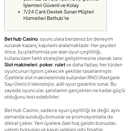
İşlemleri Güvenli ve Kolay
7/24 Canlı Destek Sunan Müşteri
Hizmetleri Bethub’te
Bet hub Casino
, oyunculara benzersiz bir deneyim
sunarak kazanç kapılarını aralamaktadır. Her şeyden
önce, bu platformda yer alan oyun çeşitliliği,
kullanıcıların farklı stratejiler geliştirmesine olanak tanır.
Slot makineleri
,
poker
,
rulet
ve daha fazlası, her türden
oyuncunun ilgisini çekecek şekilde tasarlanmıştır.
Özellikle slot makinelerinde kullanılan RNG (Rastgele
Sayı Üretici) teknolojisi, adil oyun garantisi sunar. Bu
sayede oyuncular, şanslarının gerçekten ne kadar güçlü
olduğunu test edebilirler.
Bet hub Casino
, sadece oyun çeşitliliği ile değil, aynı
zamanda sunduğu bonuslar ve promosyonlarla da
dikkat çeker. Yeni üyelere özel hoş geldin bonusları,
yatırım bonusları ve kayıp iadeleri gibi fırsatlar,