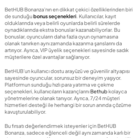
BetHUB Bonanza’nın en dikkat çekici özelliklerinden biri
de sunduğu
bonus seçenekleri
. Kullanıcılar, kayıt
olduklarında veya belirli oyunlarda belirli sürelerde
oynadıklarında ekstra bonuslar kazanabiliyorlar. Bu
bonuslar, oyuncuların daha fazla oyun oynamasına
olanak tanırken aynı zamanda kazanma şanslarını da
artırıyor. Ayrıca, VIP üyelik seçenekleri sayesinde sadık
müşterilere özel avantajlar sağlanıyor.
BetHUB’un kullanıcı dostu arayüzü ve güvenilir altyapısı
sayesinde oyuncular, sorunsuz bir deneyim yaşıyor.
Platformun sunduğu hızlı para yatırma ve çekme
seçenekleri, kullanıcıların kazançlarını
Bethub
kolayca
yönetmelerine olanak tanıyor. Ayrıca, 7/24 müşteri
hizmetleri desteği ile herhangi bir sorun anında çözüme
kavuşturulabiliyor.
Bu fırsatı değerlendirmek isteyenler için BetHUB
Bonanza, sadece eğlenceli değil aynı zamanda karlı bir