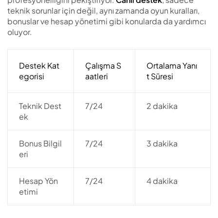
teknik sorunlar için değil, aynı zamanda oyun kuralları,
bonuslar ve hesap yönetimi gibi konularda da yardımcı
oluyor.
Destek Kat
Çalışma S
Ortalama Yanı
egorisi
aatleri
t Süresi
Teknik Dest
7/24
2 dakika
ek
Bonus Bilgil
7/24
3 dakika
eri
Hesap Yön
7/24
4 dakika
etimi