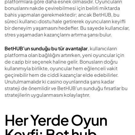
platformlara göre daha esnek olmasıdır. Oyuncuların
bonuslarını nakde çevirebilmesi için belirli miktarda
bahis yapmaları gerekmektedir; ancak BetHUB, bu
süreci kullanıcı dostu hale getirerek oyuncuların keyifli
bir deneyim yaşamasını hedefler. Bu sayede kullanıcılar,
stres yaşamadan kazançlarını artırma şansı bulur.
BetHUB’un sunduğu bu tür avantajlar
, kullanıcıların
platforma olan bağlılığını artırırken, yeni oyuncular için
de cazip bir seçenek haline gelir. Bonusların doğru
kullanımıyla birlikte, oyuncular hem eğlenceli vakit
geçirebilir hem de ciddi kazançlar elde edebilirler.
Unutulmamalıdır ki casino oyunlarında şans kadar
strateji de önemlidir ve BetHUB’un sunduğu fırsatlar bu
stratejilerin uygulanmasını kolaylaştırır.
Her Yerde Oyun
Keyfi: Bet hub