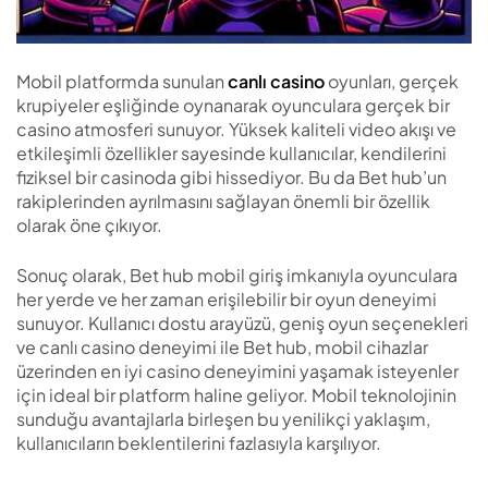
Mobil platformda sunulan
canlı casino
oyunları, gerçek
krupiyeler eşliğinde oynanarak oyunculara gerçek bir
casino atmosferi sunuyor. Yüksek kaliteli video akışı ve
etkileşimli özellikler sayesinde kullanıcılar, kendilerini
fiziksel bir casinoda gibi hissediyor. Bu da Bet hub’un
rakiplerinden ayrılmasını sağlayan önemli bir özellik
olarak öne çıkıyor.
Sonuç olarak, Bet hub mobil giriş imkanıyla oyunculara
her yerde ve her zaman erişilebilir bir oyun deneyimi
sunuyor. Kullanıcı dostu arayüzü, geniş oyun seçenekleri
ve canlı casino deneyimi ile Bet hub, mobil cihazlar
üzerinden en iyi casino deneyimini yaşamak isteyenler
için ideal bir platform haline geliyor. Mobil teknolojinin
sunduğu avantajlarla birleşen bu yenilikçi yaklaşım,
kullanıcıların beklentilerini fazlasıyla karşılıyor.