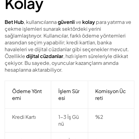
Kolay
Bet Hub
, kullanıcılarına
güvenli
ve
kolay
para yatırma ve
çekme işlemleri sunarak sektördeki yerini
sağlamlaştırıyor. Kullanıcılar, farklı ödeme yöntemleri
arasından seçim yapabilir; kredi kartları, banka
havaleleri ve dijital cüzdanlar gibi seçenekler mevcut.
Özellikle
dijital cüzdanlar
, hızlı işlem süreleriyle dikkat
çekiyor. Bu sayede, oyuncular kazançlarını anında
hesaplarına aktarabiliyor.
Ödeme Yönt
İşlem Sür
Komisyon Üc
emi
esi
reti
Kredi Kartı
1-3 İş Gü
%2
nü