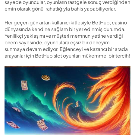
sayede oyuncular, oyunların rastgele sonuç verdiğinden
emin olarak gönül rahatlığıyla bahis yapabiliyorlar.
Her geçen gün artan kullanıcı kitlesiyle BetHub, casino
dünyasında kendine sağlam bir yer edinmiş durumda.
Yenilikçi yaklaşımı ve müşteri memnuniyetine verdiği
önem sayesinde, oyunculara eşsiz bir deneyim
sunmaya devam ediyor. Eğlenceyi ve kazancı bir arada
arayanlar için BetHub slot oyunları mükemmel bir tercih!