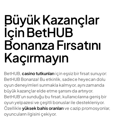
Büyük Kazançlar
İçin BetHUB
Bonanza Fırsatını
Kaçırmayın
BetHUB,
casino tutkunları
için eşsiz bir fırsat sunuyor:
BetHUB Bonanza! Bu etkinlik, sadece heyecan dolu
oyun deneyimleri sunmakla kalmıyor, aynı zamanda
büyük kazançlar elde etme şansını da artırıyor.
BetHUB’un sunduğu bu fırsat, kullanıcılarına geniş bir
oyun yelpazesi ve çeşitli bonuslar ile destekleniyor.
Özellikle
yüksek bahis oranları
ve cazip promosyonlar,
oyuncuların ilgisini çekiyor.