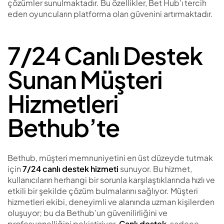
çözümler sunulmaktadır. Bu özellikler, Bet Hub’ı tercih
eden oyuncuların platforma olan güvenini artırmaktadır.
7/24 Canlı Destek
Sunan Müşteri
Hizmetleri
Bethub’te
Bethub, müşteri memnuniyetini en üst düzeyde tutmak
için
7/24 canlı destek hizmeti
sunuyor. Bu hizmet,
kullanıcıların herhangi bir sorunla karşılaştıklarında hızlı ve
etkili bir şekilde çözüm bulmalarını sağlıyor. Müşteri
hizmetleri ekibi, deneyimli ve alanında uzman kişilerden
oluşuyor; bu da Bethub’un güvenilirliğini ve
profesyonelliğini pekiştiriyor.
Canlı destek
, sadece