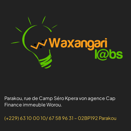
Parakou, rue de Camp Séro Kpera von agence Cap
Finance immeuble Worou.
(+229) 63 10 00 10/ 67 58 96 31 – 02BP192 Parakou