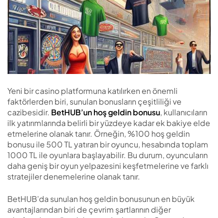
Yeni bir casino platformuna katılırken en önemli
faktörlerden biri, sunulan bonusların çeşitliliği ve
cazibesidir.
BetHUB’un hoş geldin bonusu
, kullanıcıların
ilk yatırımlarında belirli bir yüzdeye kadar ek bakiye elde
etmelerine olanak tanır. Örneğin, %100 hoş geldin
bonusu ile 500 TL yatıran bir oyuncu, hesabında toplam
1000 TL ile oyunlara başlayabilir. Bu durum, oyuncuların
daha geniş bir oyun yelpazesini keşfetmelerine ve farklı
stratejiler denemelerine olanak tanır.
BetHUB’da sunulan hoş geldin bonusunun en büyük
avantajlarından biri de çevrim şartlarının diğer