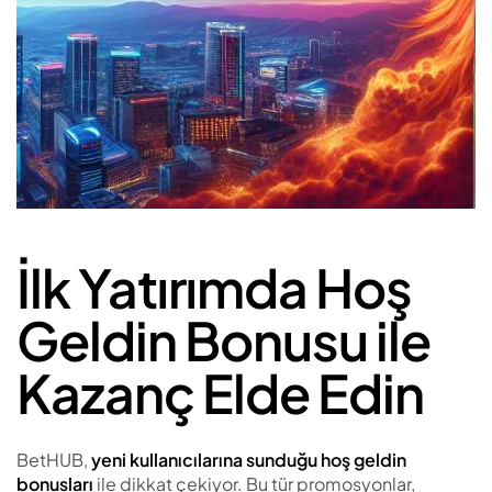
İlk Yatırımda Hoş
Geldin Bonusu ile
Kazanç Elde Edin
BetHUB,
yeni kullanıcılarına sunduğu hoş geldin
bonusları
ile dikkat çekiyor. Bu tür promosyonlar,